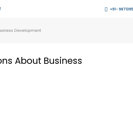
T
+91- 987139
usiness Development
ns About Business