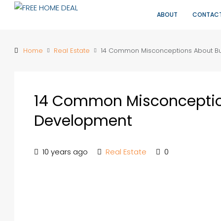
ABOUT
CONTAC
Home
Real Estate
14 Common Misconceptions About B
14 Common Misconceptio
Development
10 years ago
Real Estate
0