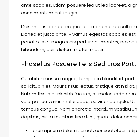
ante sodales. Etiam posuere leo ut leo laoreet, a grav
condimentum est feugiat.
Duis mattis laoreet neque, et ornare neque sollicit
Donec et justo ante. Vivamus egestas sodales est
penatibus et magnis dis parturient montes, nascetur 
bibendum, quis dictum metus mattis.
Phasellus Posuere Felis Sed Eros Portt
Curabitur massa magna, tempor in blandit id, porta 
sollicitudin et. Mauris risus lectus, tristique at nisl a
Nullam this is a link nibh facilisis, at malesuada orci
volutpat eu varius malesuada, pulvinar eu ligula. Ut 
tempus congue. Nam pharetra interdum vestibulum. 
dapibus, nisi a faucibus tincidunt, quam dolor condi
Lorem ipsum dolor sit amet, consectetuer adipis