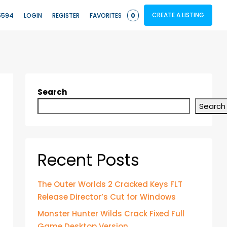
CREATE A LISTING
5594
LOGIN
REGISTER
FAVORITES
0
Search
Search
Recent Posts
The Outer Worlds 2 Cracked Keys FLT
Release Director’s Cut for Windows
Monster Hunter Wilds Crack Fixed Full
Game Desktop Version