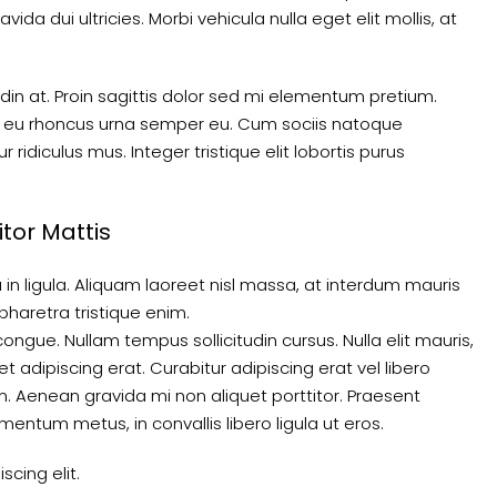
ida dui ultricies. Morbi vehicula nulla eget elit mollis, at
udin at. Proin sagittis dolor sed mi elementum pretium.
, eu rhoncus urna semper eu. Cum sociis natoque
ridiculus mus. Integer tristique elit lobortis purus
itor Mattis
in ligula. Aliquam laoreet nisl massa, at interdum mauris
t, pharetra tristique enim.
 congue. Nullam tempus sollicitudin cursus. Nulla elit mauris,
et adipiscing erat. Curabitur adipiscing erat vel libero
Aenean gravida mi non aliquet porttitor. Praesent
mentum metus, in convallis libero ligula ut eros.
cing elit.