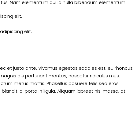
 metus. Nam elementum dui id nulla bibendum elementum.
cing elit.
dipiscing elit.
nec et justo ante. Vivamus egestas sodales est, eu rhoncus
agnis dis parturient montes, nascetur ridiculus mus.
 dictum metus mattis. Phasellus posuere felis sed eros
landit id, porta in ligula. Aliquam laoreet nisl massa, at