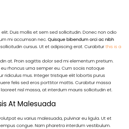
lit. Duis mollis et sem sed sollicitudin. Donec non odio
rutrum mi accumsan nec.
Quisque bibendum orci ac nibh
llicitudin cursus. Ut et adipiscing erat. Curabitur
this is a
udin at. Proin sagittis dolor sed mi elementum pretium.
, eu rhoncus urna semper eu. Cum sociis natoque
ridiculus mus. Integer tristique elit lobortis purus
ere felis sed eros porttitor mattis. Curabitur massa
 laoreet nisl massa, at interdum mauris sollicitudin et.
isis At Malesuada
 volutpat eu varius malesuada, pulvinar eu ligula. Ut et
ero tempus congue. Nam pharetra interdum vestibulum.