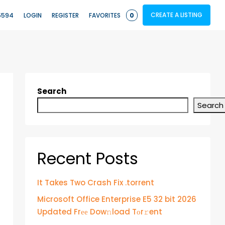
CREATE A LISTING
5594
LOGIN
REGISTER
FAVORITES
0
Search
Search
Recent Posts
It Takes Two Crash Fix .torrent
Microsoft Office Enterprise E5 32 bit 2026
Updated Frее Dow𝚗load Tоr𝚛ent