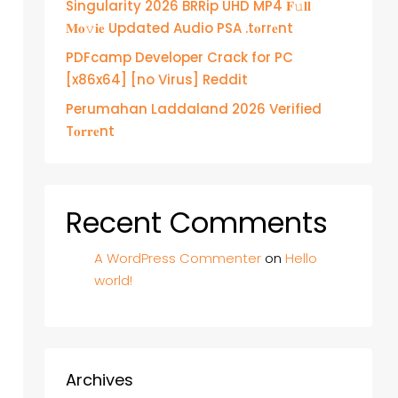
Singularity 2026 BRRip UHD MP4 𝐅𝚞𝐥𝐥
𝐌𝐨𝚟𝐢𝐞 Updated Audio PSA .t𝐨rr𝐞nt
PDFcamp Developer Crack for PC
[x86x64] [no Virus] Reddit
Perumahan Laddaland 2026 Verified
T𝐨𝐫𝐫𝐞nt
Recent Comments
A WordPress Commenter
on
Hello
world!
Archives