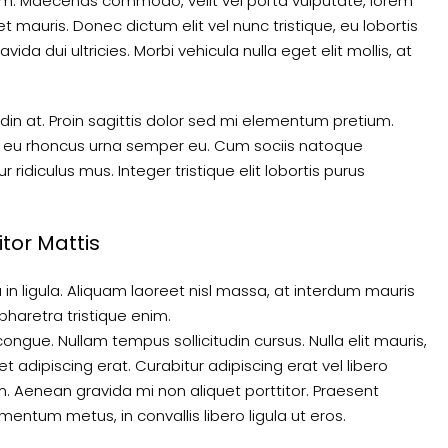
sum. Maecenas commodo, velit vel porta vulputate, lorem
 mauris. Donec dictum elit vel nunc tristique, eu lobortis
ida dui ultricies. Morbi vehicula nulla eget elit mollis, at
udin at. Proin sagittis dolor sed mi elementum pretium.
, eu rhoncus urna semper eu. Cum sociis natoque
ridiculus mus. Integer tristique elit lobortis purus
itor Mattis
in ligula. Aliquam laoreet nisl massa, at interdum mauris
t, pharetra tristique enim.
 congue. Nullam tempus sollicitudin cursus. Nulla elit mauris,
et adipiscing erat. Curabitur adipiscing erat vel libero
Aenean gravida mi non aliquet porttitor. Praesent
mentum metus, in convallis libero ligula ut eros.