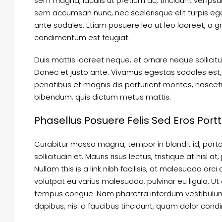
sem magna, iaculis ut pretium ac, tincidunt vel ip
sem accumsan nunc, nec scelerisque elit turpis eget
ante sodales. Etiam posuere leo ut leo laoreet, a grav
condimentum est feugiat.
Duis mattis laoreet neque, et ornare neque sollicit
Donec et justo ante. Vivamus egestas sodales est
penatibus et magnis dis parturient montes, nascetur 
bibendum, quis dictum metus mattis.
Phasellus Posuere Felis Sed Eros Portt
Curabitur massa magna, tempor in blandit id, porta 
sollicitudin et. Mauris risus lectus, tristique at nisl a
Nullam this is a link nibh facilisis, at malesuada orci
volutpat eu varius malesuada, pulvinar eu ligula. Ut 
tempus congue. Nam pharetra interdum vestibulum. 
dapibus, nisi a faucibus tincidunt, quam dolor condi