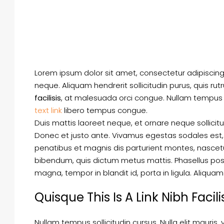
Lorem ipsum dolor sit amet, consectetur adipiscing e
neque. Aliquam hendrerit sollicitudin purus, quis 
facilisis
, at malesuada orci congue. Nullam tempus so
text link
libero tempus congue.
Duis mattis laoreet neque, et ornare neque sollicit
Donec et justo ante. Vivamus egestas sodales est
penatibus et magnis dis parturient montes, nascetur 
bibendum, quis dictum metus mattis. Phasellus posu
magna, tempor in blandit id, porta in ligula. Aliquam
Quisque This Is A Link Nibh Facil
Nullam tempus sollicitudin cursus. Nulla elit mauris,