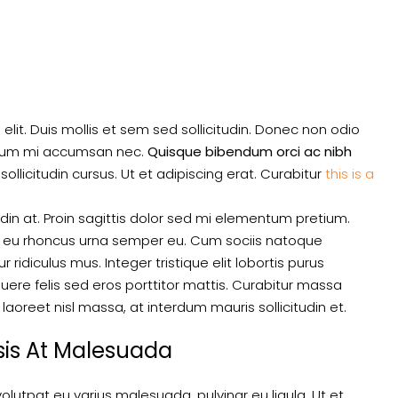
lit. Duis mollis et sem sed sollicitudin. Donec non odio
rutrum mi accumsan nec.
Quisque bibendum orci ac nibh
llicitudin cursus. Ut et adipiscing erat. Curabitur
this is a
udin at. Proin sagittis dolor sed mi elementum pretium.
, eu rhoncus urna semper eu. Cum sociis natoque
ridiculus mus. Integer tristique elit lobortis purus
ere felis sed eros porttitor mattis. Curabitur massa
 laoreet nisl massa, at interdum mauris sollicitudin et.
isis At Malesuada
 volutpat eu varius malesuada, pulvinar eu ligula. Ut et