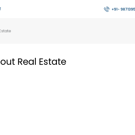
T
+91- 987139
Estate
bout Real Estate